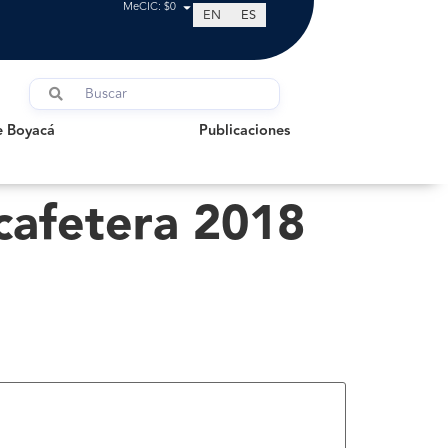
MeCIC: $0
EN
ES
oyacá
Publicaciones
e Boyacá
Publicaciones
 cafetera 2018