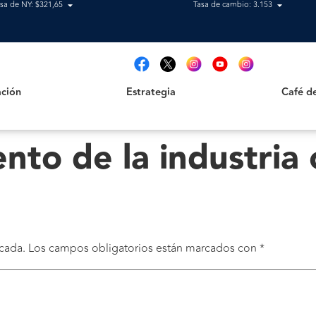
sa de NY: $321,65
Tasa de cambio: 3.153
Estrategia
Café de B
t
ción
Estrategia
Café d
nto de la industria
cada.
Los campos obligatorios están marcados con
*