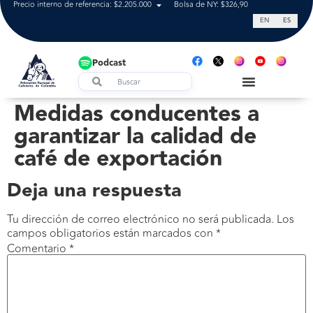
Precio interno de referencia: $2.205.000
Bolsa de NY: $326,90
Tasa de cam
EN
ES
Podcast
Medidas conducentes a
garantizar la calidad de
café de exportación
Deja una respuesta
Tu dirección de correo electrónico no será publicada.
Los
campos obligatorios están marcados con
*
Comentario
*