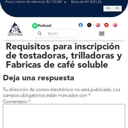
Precio interno de referencia: $2.170.000
Bolsa de NY: $321,65
Tasa de cam
EN
ES
Podcast
Requisitos para inscripción
de tostadoras, trilladoras y
Fabricas de café soluble
Deja una respuesta
Tu dirección de correo electrónico no será publicada.
Los
campos obligatorios están marcados con
*
Comentario
*