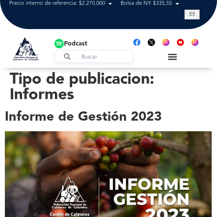
Precio interno de referencia: $2.270.000
Bolsa de NY: $335,55
Tasa de cam
ES
Podcast
Tipo de publicacion:
Informes
Informe de Gestión 2023